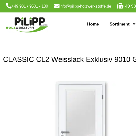
+49 98
+49 981 / 9501 - 130
info@pilipp-holzwerkstoffe.de
Home
Sortiment
CLASSIC CL2 Weisslack Exklusiv 9010 Gla