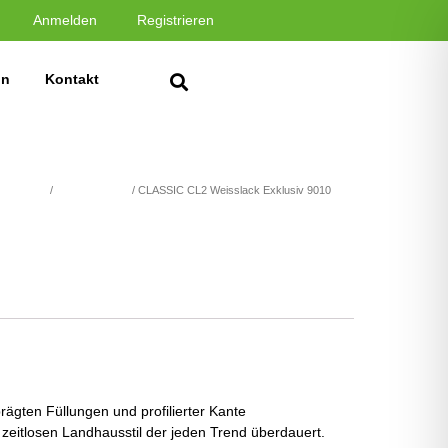
Anmelden
Registrieren
in
Kontakt
ACK 9010
/
CLASSIC 9010
/ CLASSIC CL2 Weisslack Exklusiv 9010
rägten Füllungen und profilierter Kante
 zeitlosen Landhausstil der jeden Trend überdauert.