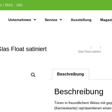
1 / 9501 - 160
Unternehmen
Service
Ausstellung
Magaz
s Float satiniert
Übersicht
/
Türen
/
WEISSL
Glas Float satiniert
Beschreibung
Beschreibung
Türen in freundlichem Weiss mit gep
(Karnieskante) repräsentieren einen