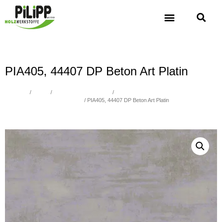
PIA405, 44407 DP Beton Art Platin
Übersicht
/
Platten
/
Spanplatten beschichtet
/
Spanplatten beschichtet Fantasie -
Metallic, Verleimung nach P2, E1
/ PIA405, 44407 DP Beton Art Platin