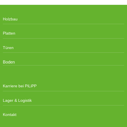
Holzbau
Platten
Türen
Boden
Karriere bei PiLiPP
Lager & Logistik
Kontakt