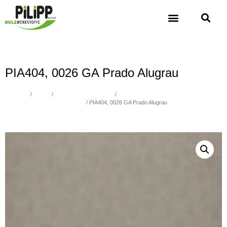
PIA404, 0026 GA Prado Alugrau
Übersicht
/
Platten
/
Spanplatten beschichtet
/
Spanplatten beschichtet Fantasie -
Metallic, Verleimung nach P2, E1
/ PIA404, 0026 GA Prado Alugrau