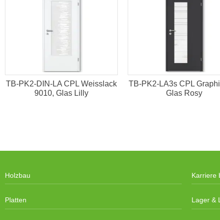
TB-PK2-DIN-LA CPL Weisslack
TB-PK2-LA3s CPL Graphit
9010, Glas Lilly
Glas Rosy
Holzbau
Karriere 
Platten
Lager & L