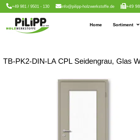
+49 98
+49 981 / 9501 - 130
info@pilipp-holzwerkstoffe.de
Home
Sortiment
TB-PK2-DIN-LA CPL Seidengrau, Glas 