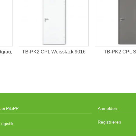
grau,
TB-PK2 CPL Weisslack 9016
TB-PK2 CPL S
bei PiLiPP
Anmelden
Registrieren
ogistik