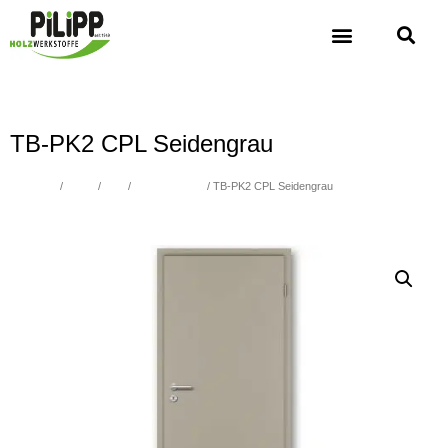
TB-PK2 CPL Seidengrau
Übersicht
/
Türen
/
CPL
/
Premiumkante
/ TB-PK2 CPL Seidengrau