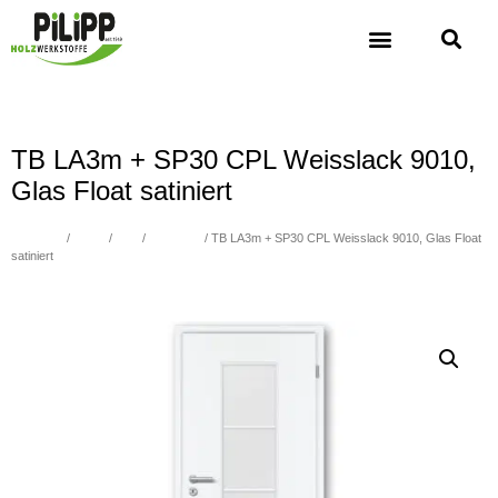
TB LA3m + SP30 CPL Weisslack 9010,
Glas Float satiniert
Übersicht
/
Türen
/
CPL
/
CPL Glatt
/ TB LA3m + SP30 CPL Weisslack 9010, Glas Float
satiniert