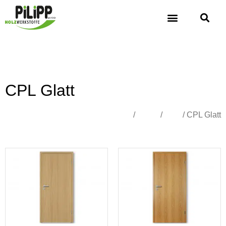
CPL Glatt
Übersicht
/
Türen
/
CPL
/ CPL Glatt