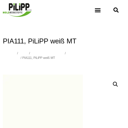
PIA111, PiLiPP weiß MT
Übersicht
/
Platten
/
Spanplatten beschichtet
/
Spanplatten beschichtet uni, Verleimung
nach P2, E1
/ PIA111, PiLiPP weiß MT