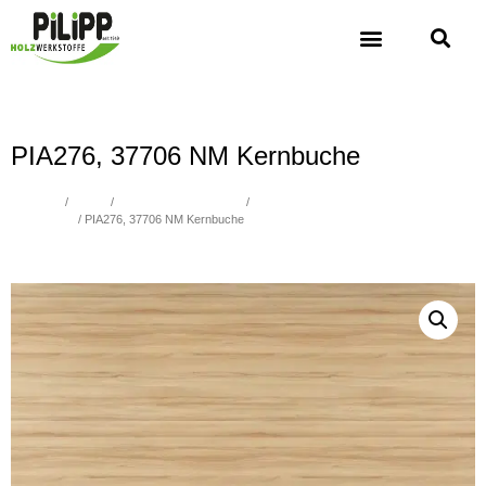
PIA276, 37706 NM Kernbuche
Übersicht
/
Platten
/
Spanplatten beschichtet
/
Spanplatten beschichtet Holz, Verleimung
nach P2, E1
/ PIA276, 37706 NM Kernbuche