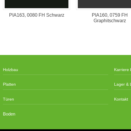
PIA163, 0080 FH Schwarz
PIA160, 0759 FH
Graphitschwarz
Holzbau
Karriere 
Platten
Lager & L
Türen
Kontakt
Boden