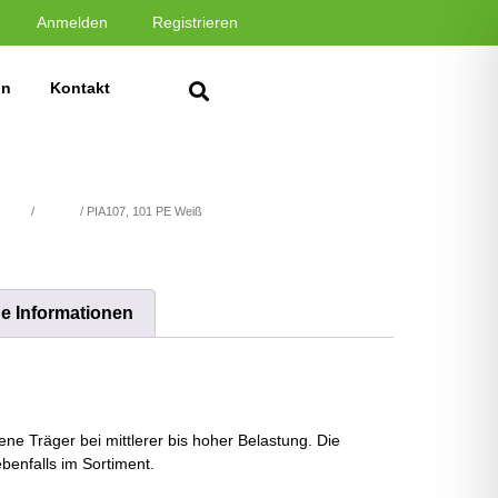
Anmelden
Registrieren
in
Kontakt
stoffe
/
PIA Uni
/ PIA107, 101 PE Weiß
he Informationen
ne Träger bei mittlerer bis hoher Belastung. Die
benfalls im Sortiment.