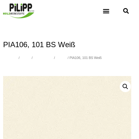
PIA106, 101 BS Weiß
Übersicht
/
Platten
/
Schichtstoffe
/
PIA Uni
/ PIA106, 101 BS Weiß