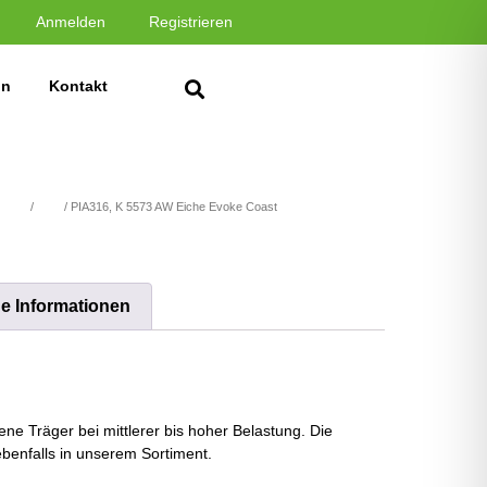
Anmelden
Registrieren
in
Kontakt
stoffe
/
Holz
/ PIA316, K 5573 AW Eiche Evoke Coast
he Informationen
ne Träger bei mittlerer bis hoher Belastung. Die
benfalls in unserem Sortiment.