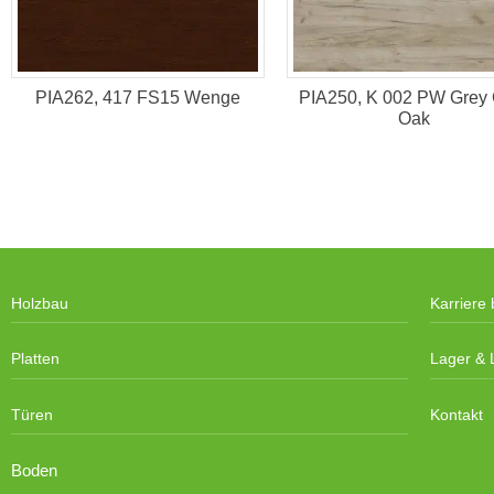
PIA262, 417 FS15 Wenge
PIA250, K 002 PW Grey 
Oak
Holzbau
Karriere 
Platten
Lager & L
Türen
Kontakt
Boden