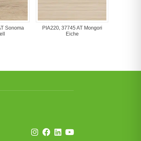
AT Sonoma
PIA220, 37745 AT Mongori
ell
Eiche