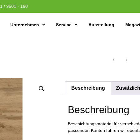
1 / 9501 - 160
Unternehmen
Service
Ausstellung
Magaz
Übersicht
/
Platten
/
Schicht
Beschreibung
Zusätzlic
Beschreibung
Beschichtungsmaterial für verschiede
passenden Kanten führen wir ebenfal