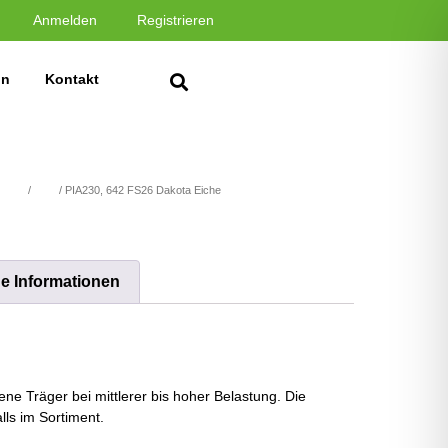
Anmelden
Registrieren
in
Kontakt
stoffe
/
Holz
/ PIA230, 642 FS26 Dakota Eiche
he Informationen
ne Träger bei mittlerer bis hoher Belastung. Die
ls im Sortiment.