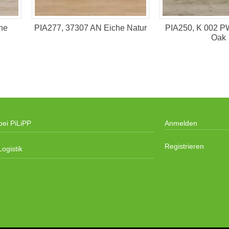
he
PIA277, 37307 AN Eiche Natur
PIA250, K 002 PW
Oak
bei PiLiPP
Anmelden
Registrieren
ogistik