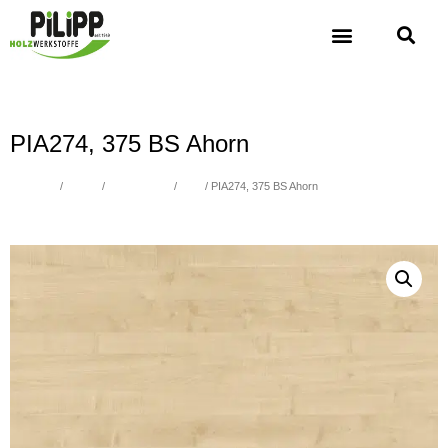
PIA274, 375 BS Ahorn
Übersicht
/
Platten
/
Schichtstoffe
/
Holz
/ PIA274, 375 BS Ahorn