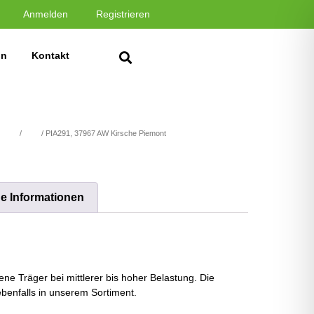
Anmelden
Registrieren
in
Kontakt
stoffe
/
Holz
/ PIA291, 37967 AW Kirsche Piemont
he Informationen
ne Träger bei mittlerer bis hoher Belastung. Die
benfalls in unserem Sortiment.