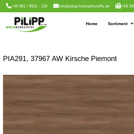
+49 98
+49 981 / 9501 - 130
info@pilipp-holzwerkstoffe.de
Home
Sortiment
PIA291, 37967 AW Kirsche Piemont