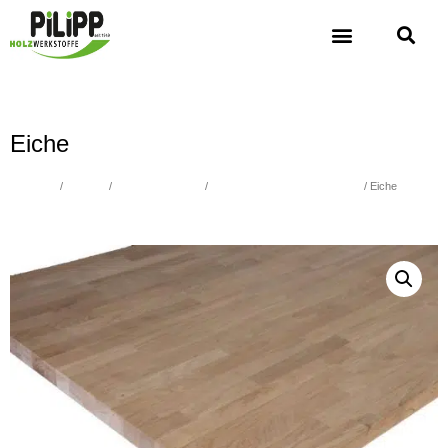
Eiche
Übersicht
/
Holzbau
/
Massivholzplatten
/
Laubholz keilgezinkte Lamellen
/ Eiche