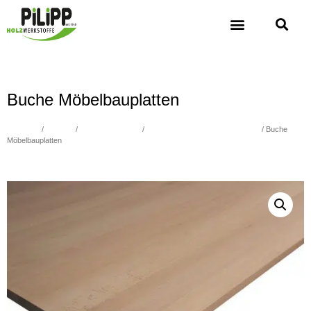
Buche Möbelbauplatten
Übersicht
/
Holzbau
/
Massivholzplatten
/
Laubholz durchgehende Lamellen
/ Buche
Möbelbauplatten