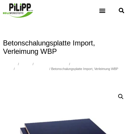
Betonschalungsplatte Import,
Verleimung WBP
Übersicht
/
Holzbau
/
Furniersperrholzplatten
/
Filmbeschichtete
Platten
/
Betonschalungsplatten
/ Betonschalungsplatte Import, Verleimung WBP