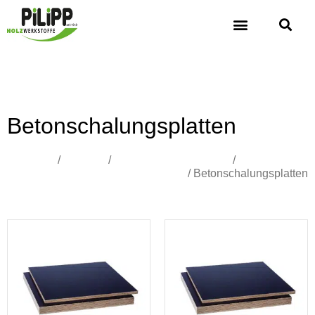
Betonschalungsplatten
Übersicht
/
Holzbau
/
Furniersperrholzplatten
/
Filmbeschichte
Platten
/ Betonschalungsplatten