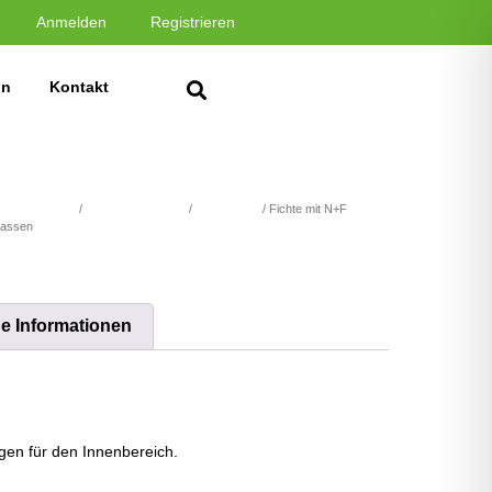
Anmelden
Registrieren
in
Kontakt
e & Profilholz
/
Sonderschalungen
/
Chalet Style
/ Fichte mit N+F
lassen
he Informationen
gen für den Innenbereich.