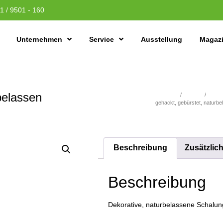
1 / 9501 - 160
Unternehmen
Service
Ausstellung
Magaz
belassen
Übersicht
/
Holzbau
/
Fassad
gehackt, gebürstet, naturbe
Beschreibung
Zusätzlic
Beschreibung
Dekorative, naturbelassene Schalun