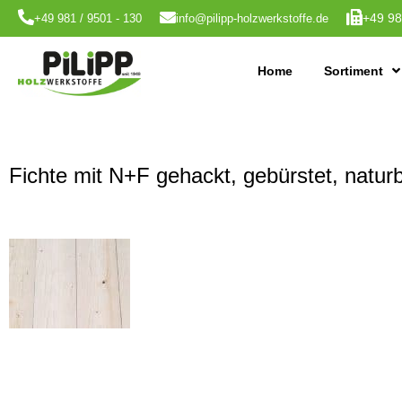
+49 98
+49 981 / 9501 - 130
info@pilipp-holzwerkstoffe.de
Home
Sortiment
Fichte mit N+F gehackt, gebürstet, natur