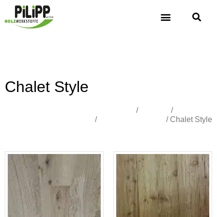
Chalet Style
Übersicht
/
Holzbau
/
Fassade &
Profilholz
/
Sonderschalungen
/ Chalet Style