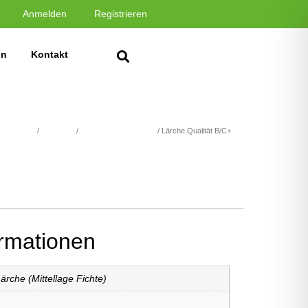
Anmelden
Registrieren
in
Kontakt
cht Platten
/
Nadelholz
/
Fichte Standardplatten
/ Lärche Qualität B/C+
ormationen
Lärche (Mittellage Fichte)