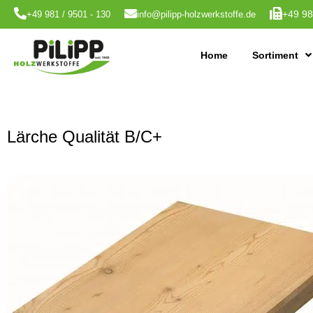
+49 98
+49 981 / 9501 - 130
info@pilipp-holzwerkstoffe.de
Home
Sortiment
Lärche Qualität B/C+