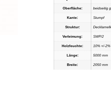
Oberfläche:
beidseitig 
Kante:
Stumpf
Struktur:
Decklamell
Verleimung:
SWP/2
Holzfeuchte:
10% +/-2%
Länge:
5000 mm
Breite:
2050 mm