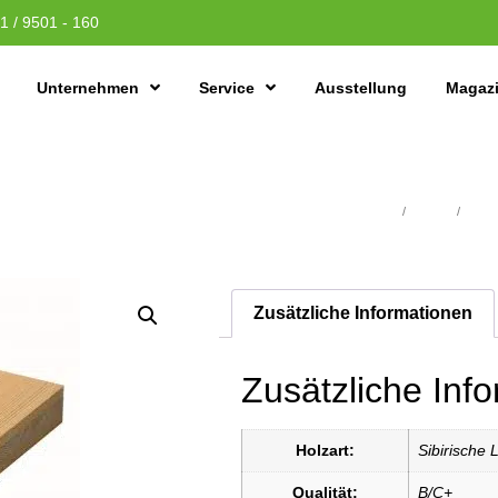
1 / 9501 - 160
Unternehmen
Service
Ausstellung
Magaz
Übersicht
/
Holzbau
/
3-Schi
Zusätzliche Informationen
Zusätzliche Inf
Holzart:
Sibirische 
Qualität:
B/C+