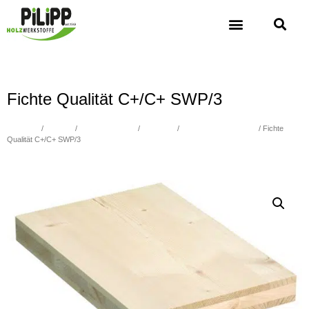
Fichte Qualität C+/C+ SWP/3
Übersicht
/
Holzbau
/
3-Schicht Platten
/
Nadelholz
/
Fichte Standardplatten
/ Fichte
Qualität C+/C+ SWP/3