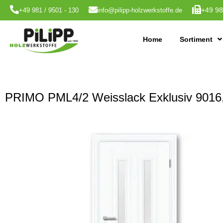
+49 98
+49 981 / 9501 - 130
info@pilipp-holzwerkstoffe.de
Home
Sortiment
PRIMO PML4/2 Weisslack Exklusiv 9016, G