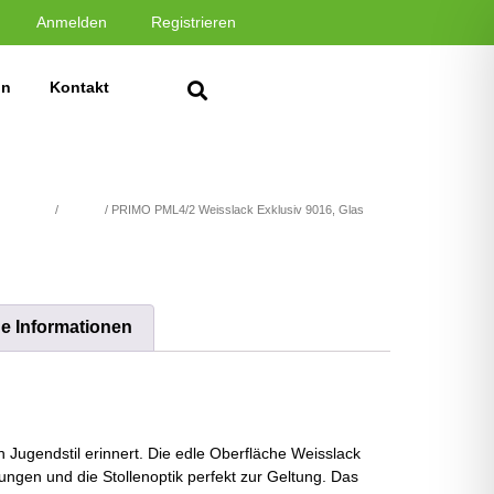
Anmelden
Registrieren
in
Kontakt
ACK 9016
/
PRIMO
/ PRIMO PML4/2 Weisslack Exklusiv 9016, Glas
he Informationen
 Jugendstil erinnert. Die edle Oberfläche Weisslack
sungen und die Stollenoptik perfekt zur Geltung. Das