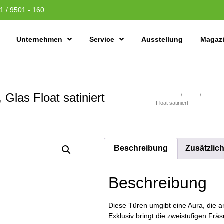
1 / 9501 - 160
Unternehmen
Service
Ausstellung
Magaz
las Float satiniert
Übersicht
/
Türen
/
WEISSL
Float satiniert
Beschreibung
Zusätzlic
Beschreibung
Diese Türen umgibt eine Aura, die an
Exklusiv bringt die zweistufigen Frä