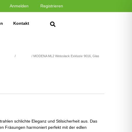
Anmelden
Registrieren
in
Kontakt
ACK 9016
/
MODENA
/ MODENA ML2 Weisslack Exklusiv 9016, Glas
rahlen schlichte Eleganz und Stilsicherheit aus. Das
n Fräsungen harmoniert perfekt mit der edlen