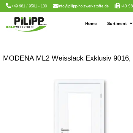
+49 98
+49 981 / 9501 - 130
info@pilipp-holzwerkstoffe.de
Home
Sortiment
MODENA ML2 Weisslack Exklusiv 9016, G