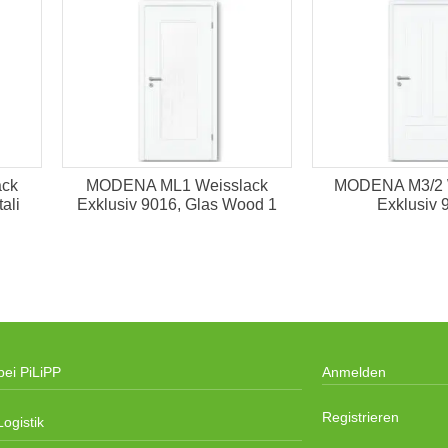
ck
MODENA ML1 Weisslack
MODENA M3/2 
ali
Exklusiv 9016, Glas Wood 1
Exklusiv 
bei PiLiPP
Anmelden
Registrieren
ogistik