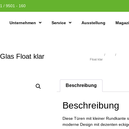
1 / 9501 - 160
Unternehmen
Service
Ausstellung
Magaz
las Float klar
Übersicht
/
Türen
/
WEISSL
Float klar
Beschreibung
Beschreibung
Diese Türen mit kleiner Rundkante st
moderne Design mit dezenten eckige