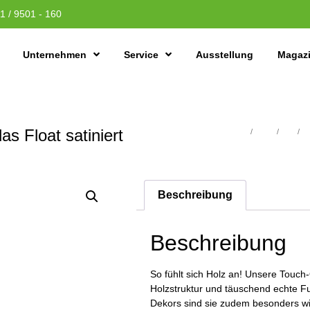
1 / 9501 - 160
Unternehmen
Service
Ausstellung
Magaz
s Float satiniert
Übersicht
/
Türen
/
CPL
/
CP
Beschreibung
Beschreibung
So fühlt sich Holz an! Unsere Touch
Holzstruktur und täuschend echte Fu
Dekors sind sie zudem besonders wid