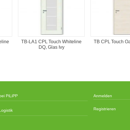
line
TB-LA1 CPL Touch Whiteline
TB CPL Touch Oa
DQ, Glas Ivy
bei PiLiPP
Anmelden
Registrieren
ogistik