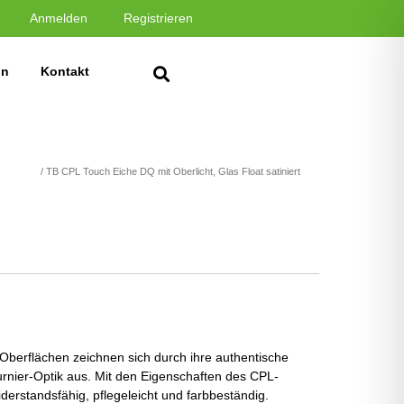
Anmelden
Registrieren
in
Kontakt
L Touch
/ TB CPL Touch Eiche DQ mit Oberlicht, Glas Float satiniert
-Oberflächen zeichnen sich durch ihre authentische
rnier-Optik aus. Mit den Eigenschaften des CPL-
erstandsfähig, pflegeleicht und farbbeständig.