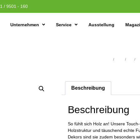
1 / 9501 - 160
Unternehmen
Service
Ausstellung
Magaz
Übersicht
/
Türen
/
CPL
/
CP
Beschreibung
Beschreibung
So fühlt sich Holz an! Unsere Touch
Holzstruktur und täuschend echte Fu
Dekors sind sie zudem besonders wid