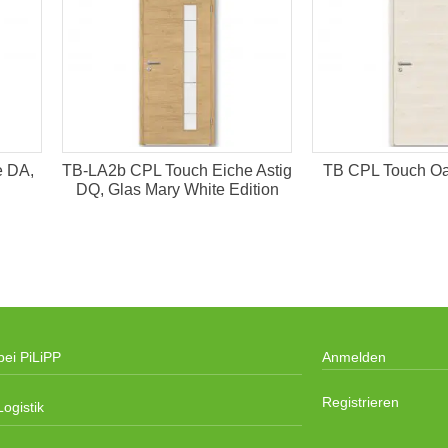
e DA,
TB-LA2b CPL Touch Eiche Astig
TB CPL Touch Oa
DQ, Glas Mary White Edition
bei PiLiPP
Anmelden
Registrieren
ogistik