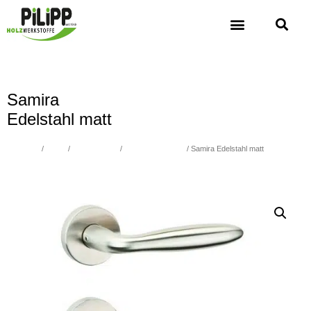
Samira
Edelstahl matt
Übersicht
/
Türen
/
BESCHLÄGE
/
Zimmerbeschläge
/ Samira Edelstahl matt