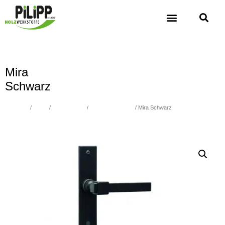
Mira
Schwarz
Übersicht
/
Türen
/
BESCHLÄGE
/
Zimmerbeschläge
/ Mira Schwarz