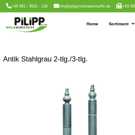
+49 98
+49 981 / 9501 - 130
info@pilipp-holzwerkstoffe.de
Home
Sortiment
Antik Stahlgrau 2-tlg./3-tlg.