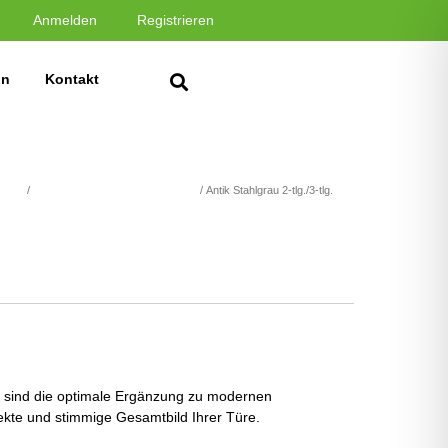
Anmelden
Registrieren
in
Kontakt
LÄGE
/
Designbänder & Übersteckhülsen
/ Antik Stahlgrau 2-tlg./3-tlg.
er sind die optimale Ergänzung zu modernen
ekte und stimmige Gesamtbild Ihrer Türe.