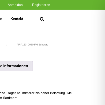
Anmelden
Registrieren
in
Kontakt
stoffe
/
PIA Uni
/ PIA163, 0080 FH Schwarz
he Informationen
ne Träger bei mittlerer bis hoher Belastung. Die
m Sortiment.