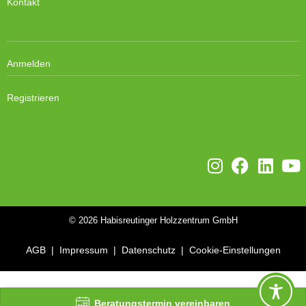
Kontakt
Anmelden
Registrieren
© 2026
Habisreutinger Holzzentrum GmbH
AGB
|
Impressum
|
Datenschutz
|
Cookie-Einstellungen
WordPress Cookie Plugin von Real Cookie Banner
Beratungstermin vereinbaren