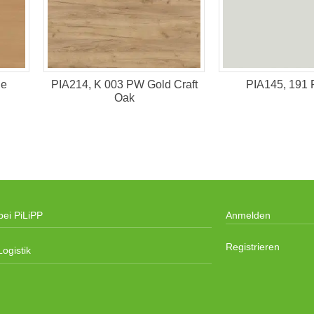
he
PIA214, K 003 PW Gold Craft
PIA145, 191 
Oak
bei PiLiPP
Anmelden
Registrieren
ogistik