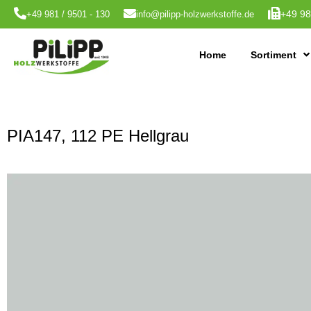
+49 98
+49 981 / 9501 - 130
info@pilipp-holzwerkstoffe.de
Home
Sortiment
PIA147, 112 PE Hellgrau