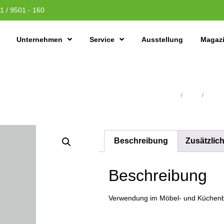
1 / 9501 - 160
Unternehmen
Service
Ausstellung
Magaz
Übersicht
/
Platten
/
MDF-Pl
Beschreibung
Zusätzlic
Beschreibung
Verwendung im Möbel- und Küchenb