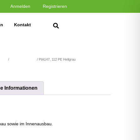
Anmelden
Registrieren
in
Kontakt
atten
/
MDF beschichtet
/ PIA147, 112 PE Hellgrau
he Informationen
au sowie im Innenausbau.