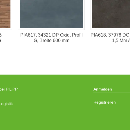
ß
PIA617, 34321 DP Oxid, Profil
PIA618, 37978 DC 
G
G, Breite 600 mm
1,5 Mm 
bei PiLiPP
Anmelden
Registrieren
ogistik