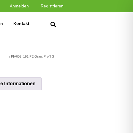
Anmelden
Registrieren
in
Kontakt
latten
/ PIA602, 191 PE Grau, Profil G
he Informationen