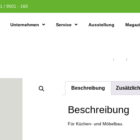
1 / 9501 - 160
Unternehmen
Service
Ausstellung
Magaz
Übersicht
/
Platten
/
Arbeitsp
Beschreibung
Zusätzlic
Beschreibung
Für Küchen- und Möbelbau.