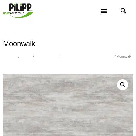
Moonwalk
Übersicht
/
Holzbau
/
Kompaktplatten
/
Compactplatten Exterior Fundermax
/ Moonwalk