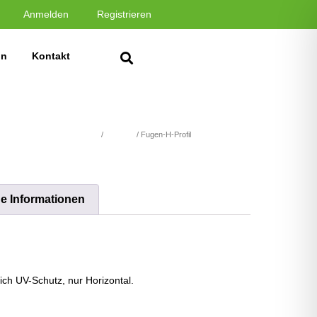
Anmelden
Registrieren
in
Kontakt
de und Alu Unterkonstruktion
/
Zubehör
/ Fugen-H-Profil
he Informationen
 UV-Schutz, nur Horizontal.