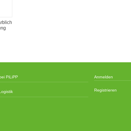
rblich
ung
bei PiLiPP
Anmelden
Registrieren
ogistik