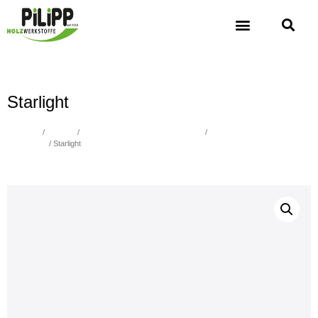
Starlight
Übersicht
/
Holzbau
/
Fassade und Alu Unterkonstruktion
/
Compactplatten Exterior
Fundermax
/ Starlight