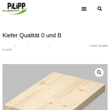
Kiefer Qualität 0 und B
Übersicht
/
Holzbau
/
1-Schicht Platten
/
Nadelholz durchgende Lamellen
/ Kiefer Qualität
0 und B