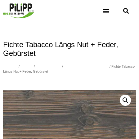
Fichte Tabacco Längs Nut + Feder,
Gebürstet
Übersicht
/
Holzbau
/
3-Schicht Platten
/
PIA Vintage Altholz Optik geölt
/ Fichte Tabacco
Längs Nut + Feder, Gebürstet