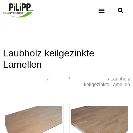
Laubholz keilgezinkte
Lamellen
Übersicht
/
Holzbau
/
1-Schicht Platten
/ Laubholz
keilgezinkte Lamellen