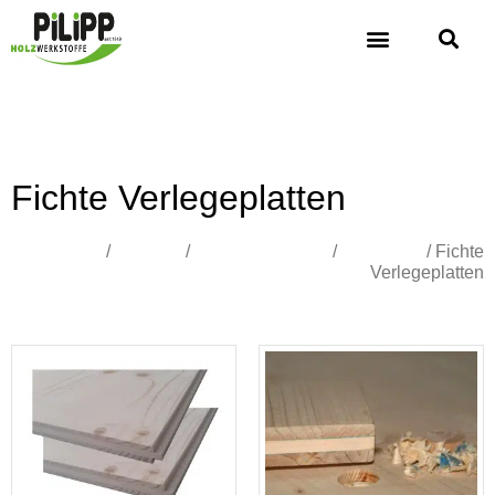
Fichte Verlegeplatten
Übersicht
/
Holzbau
/
3-Schicht Platten
/
Nadelholz
/ Fichte
Verlegeplatten